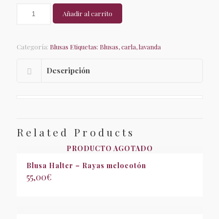
Blusa
Añadir al carrito
Carla
-
Lavanda
cantidad
Categoría:
Blusas
Etiquetas:
Blusas
,
carla
,
lavanda
Descripción
Related Products
PRODUCTO AGOTADO
Blusa Halter – Rayas melocotón
55,00
€